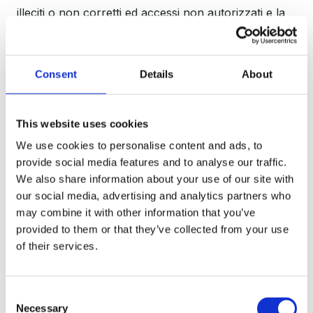
illeciti o non corretti ed accessi non autorizzati e la
perdita di riservatezza. La struttura è dotata di
dispositivi anti-intrusione, firewall, log e disaster
recovery. Sono utilizzati meccanismi specifici di
Consent
Details
About
cifratura e segregazione dei dati e di autenticazione
e autorizzazione degli utenti.
This website uses cookies
Per trattamento dei dati si intende la loro raccolta,
We use cookies to personalise content and ads, to
registrazione, organizzazione, conservazione,
provide social media features and to analyse our traffic.
elaborazione, modificazione, cancellazione e
We also share information about your use of our site with
distruzione ovvero la combinazione di due o più di
our social media, advertising and analytics partners who
tali operazioni. In relazione alle sopraindicate
may combine it with other information that you’ve
provided to them or that they’ve collected from your use
finalità, il trattamento dei dati personali avviene
of their services.
mediante strumenti manuali, informatici e telematici,
con logiche strettamente correlate alle finalità stesse
e, comunque, in modo da garantire la sicurezza e la
Consent
riservatezza dati personali saranno dunque trattati
Necessary
Selection